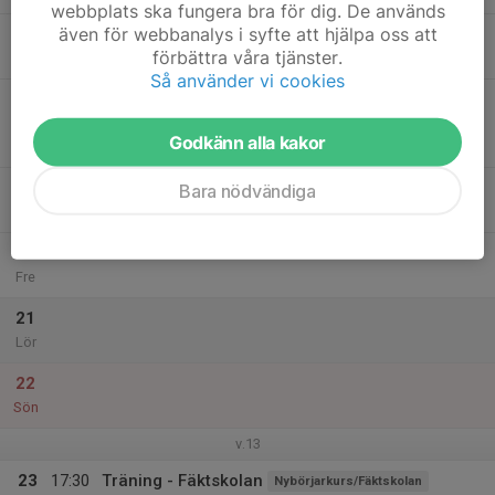
webbplats ska fungera bra för dig. De används
även för webbanalys i syfte att hjälpa oss att
18
17:30
Fäktning U15-senior
Träningsgrupp
förbättra våra tjänster.
19:30
Ons
Chapmanskolans övre gymnastiksal
Så använder vi cookies
19
17:30
Benarbete, lektion & fäktning för alla
19:30
Tor
Träningsgrupp
Godkänn alla kakor
Chapmanskolans övre gymnastiksal
17:30
Träning - Fäktskolan
Bara nödvändiga
Nybörjarkurs/Fäktskolan
19:30
Chapmanskolans övre gymnastiksal
20
Fre
21
Lör
22
Sön
v.13
23
17:30
Träning - Fäktskolan
Nybörjarkurs/Fäktskolan