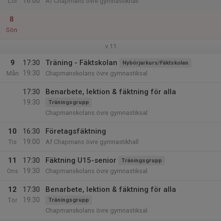
16:00
Lör
Af Chapmans övre gymnastikhall
8
Sön
v.11
9
17:30
Träning - Fäktskolan
Nybörjarkurs/Fäktskolan
19:30
Mån
Chapmanskolans övre gymnastiksal
17:30
Benarbete, lektion & fäktning för alla
19:30
Träningsgrupp
Chapmanskolans övre gymnastiksal
10
16:30
Företagsfäktning
19:00
Tis
Af Chapmans övre gymnastikhall
11
17:30
Fäktning U15-senior
Träningsgrupp
19:30
Ons
Chapmanskolans övre gymnastiksal
12
17:30
Benarbete, lektion & fäktning för alla
19:30
Tor
Träningsgrupp
Chapmanskolans övre gymnastiksal