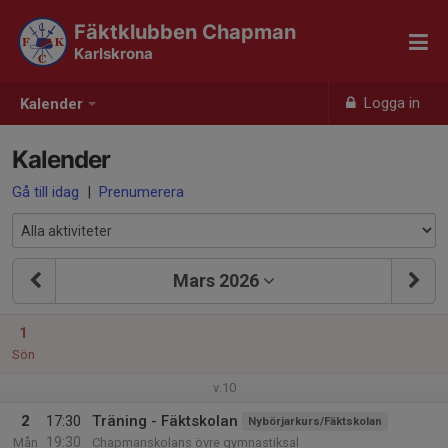
Fäktklubben Chapman
Karlskrona
Logga in
Kalender
Kalender
Gå till idag
|
Prenumerera
Mars 2026
1
Sön
v.10
2
17:30
Träning - Fäktskolan
Nybörjarkurs/Fäktskolan
19:30
Mån
Chapmanskolans övre gymnastiksal