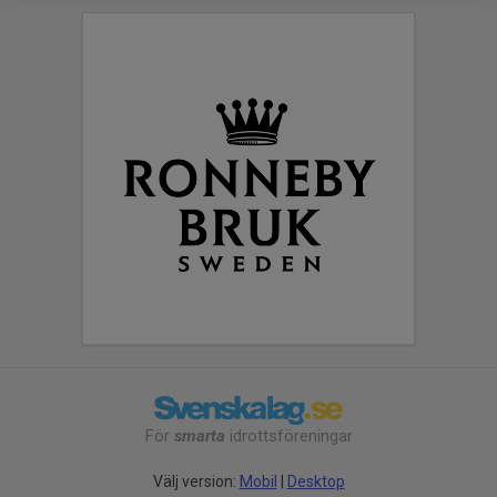
För
smarta
idrottsföreningar
Välj version:
Mobil
|
Desktop