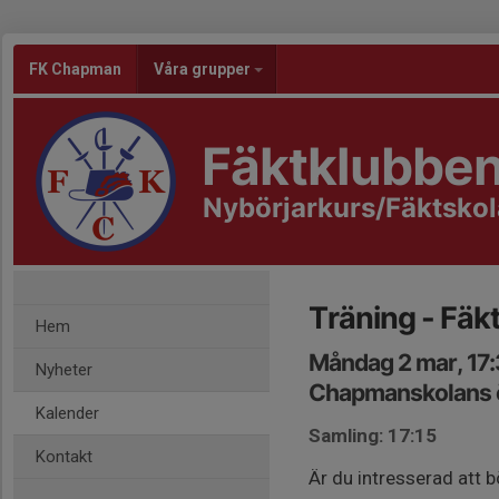
FK Chapman
Våra grupper
Fäktklubbe
Nybörjarkurs/Fäktsko
Träning - Fäk
Hem
Måndag 2 mar, 17
Nyheter
Chapmanskolans ö
Kalender
Samling: 17:15
Kontakt
Är du intresserad att b