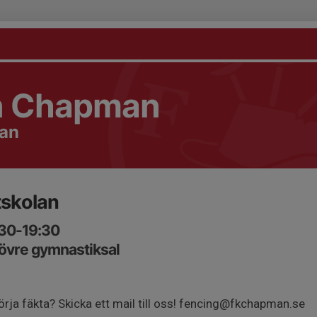
n Chapman
lan
tskolan
:30-19:30
vre gymnastiksal
örja fäkta? Skicka ett mail till oss! fencing@fkchapman.se