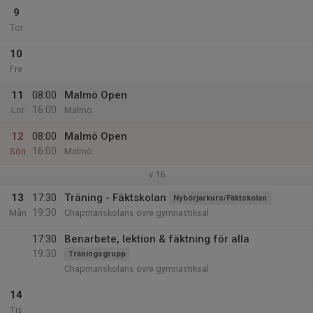
9
Tor
10
Fre
11
08:00
Malmö Open
16:00
Lör
Malmö
12
08:00
Malmö Open
16:00
Sön
Malmö
v.16
13
17:30
Träning - Fäktskolan
Nybörjarkurs/Fäktskolan
19:30
Mån
Chapmanskolans övre gymnastiksal
17:30
Benarbete, lektion & fäktning för alla
19:30
Träningsgrupp
Chapmanskolans övre gymnastiksal
14
Tis