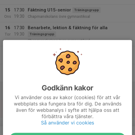
15
17:30
Fäktning U15-senior
Träningsgrupp
19:30
Ons
Chapmanskolans övre gymnastiksal
16
17:30
Benarbete, lektion & fäktning för alla
19:30
Tor
Träningsgrupp
Chapmanskolans övre gymnastiksal
17:30
Träning - Fäktskolan
Nybörjarkurs/Fäktskolan
19:30
Chapmanskolans övre gymnastiksal
17
Fre
Godkänn kakor
18
08:00
Challenge Eugène Fillol
16:00
Lör
Stockholm
Vi använder oss av kakor (cookies) för att vår
webbplats ska fungera bra för dig. De används
19
08:00
Challenge Eugène Fillol
även för webbanalys i syfte att hjälpa oss att
16:00
Sön
Stockholm
förbättra våra tjänster.
v.17
Så använder vi cookies
20
17:30
Träning - Fäktskolan
Nybörjarkurs/Fäktskolan