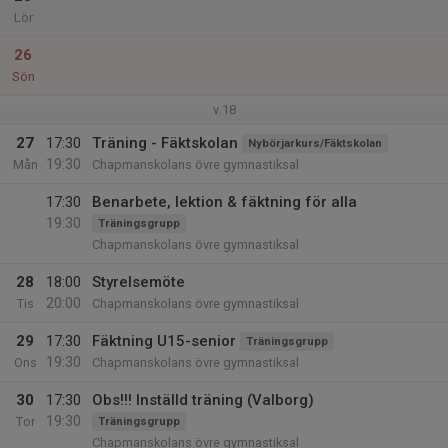
Lör
26
Sön
v.18
27
17:30
Träning - Fäktskolan
Nybörjarkurs/Fäktskolan
19:30
Mån
Chapmanskolans övre gymnastiksal
17:30
Benarbete, lektion & fäktning för alla
19:30
Träningsgrupp
Chapmanskolans övre gymnastiksal
28
18:00
Styrelsemöte
20:00
Tis
Chapmanskolans övre gymnastiksal
29
17:30
Fäktning U15-senior
Träningsgrupp
19:30
Ons
Chapmanskolans övre gymnastiksal
30
17:30
Obs!!! Inställd träning (Valborg)
19:30
Tor
Träningsgrupp
Chapmanskolans övre gymnastiksal