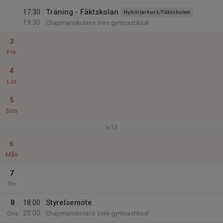
17:30
Träning - Fäktskolan
Nybörjarkurs/Fäktskolan
19:30
Chapmanskolans övre gymnastiksal
3
Fre
4
Lör
5
Sön
v.15
6
Mån
7
Tis
8
18:00
Styrelsemöte
20:00
Ons
Chapmanskolans övre gymnastiksal