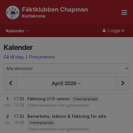
Fäktklubben Chapman
Karlskrona
Logga in
Kalender
Kalender
Gå till idag
|
Prenumerera
April 2026
1
17:30
Fäktning U15-senior
Träningsgrupp
19:30
Ons
Chapmanskolans övre gymnastiksal
2
17:30
Benarbete, lektion & fäktning för alla
19:30
Tor
Träningsgrupp
Chapmanskolans övre gymnastiksal