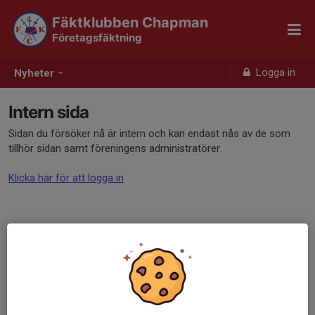
Fäktklubben Chapman
Företagsfäktning
Logga in
Nyheter
Intern sida
Sidan du försöker nå är intern och kan endast nås av de som
tillhör sidan samt föreningens administratörer.
Klicka här för att logga in