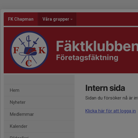
FK Chapman
Våra grupper
Fäktklubbe
Företagsfäktning
Intern sida
Hem
Sidan du försöker nå är i
Nyheter
Klicka här för att logga in
Medlemmar
Kalender