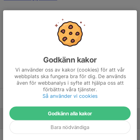
Innan du börjar Fäktskolan är det viktigt att skriva in dig som
fäktare för att bland annat försäkring ska gälla.
Inskrivning fäktare
Dela nyhet
Godkänn kakor
Vi använder oss av kakor (cookies) för att vår
webbplats ska fungera bra för dig. De används
Tidigare nyheter
även för webbanalys i syfte att hjälpa oss att
förbättra våra tjänster.
Rapport från Malmö International
Så använder vi cookies
7 jun, 20:36
0
Godkänn alla kakor
Prova på fäktning - nybörjarkurs
31 maj, 09:06
0
Bara nödvändiga
Våran webshop har öppnat!