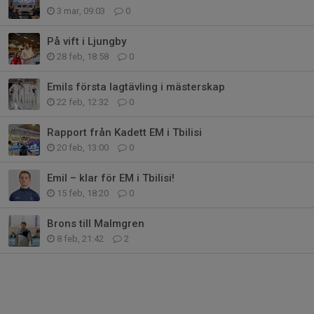
3 mar, 09:03
0
På vift i Ljungby
28 feb, 18:58
0
Emils första lagtävling i mästerskap
22 feb, 12:32
0
Rapport från Kadett EM i Tbilisi
20 feb, 13:00
0
Emil – klar för EM i Tbilisi!
15 feb, 18:20
0
Brons till Malmgren
8 feb, 21:42
2