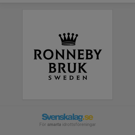
För
smarta
idrottsföreningar