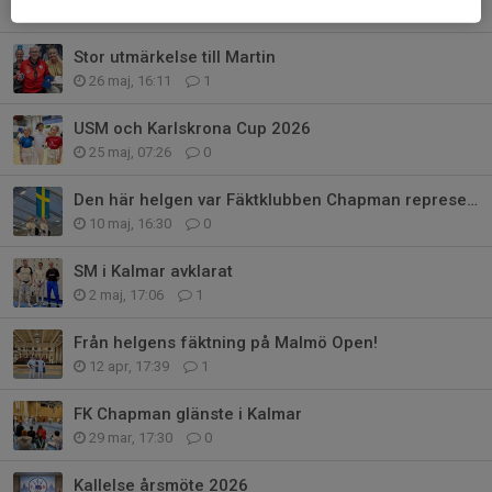
26 maj, 19:23
1
Stor utmärkelse till Martin
26 maj, 16:11
1
USM och Karlskrona Cup 2026
25 maj, 07:26
0
Den här helgen var Fäktklubben Chapman representerad på två håll i Sverige
10 maj, 16:30
0
SM i Kalmar avklarat
2 maj, 17:06
1
Från helgens fäktning på Malmö Open!
12 apr, 17:39
1
FK Chapman glänste i Kalmar
29 mar, 17:30
0
Kallelse årsmöte 2026