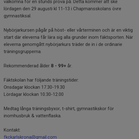
välkomna för en stunds prova på. Detta kommer att ske
lördagen den 29 augusti kl 11-13 i Chapmansskolans övre
gymnastiksal.
Nybörjarkursen pågår på höst- eller vårterminen och är en viktig
start där eleverna får lära sig alla grunder inom fäktsporten. När
eleverna genomgått nybörjarkurs träder de in i de ordinarie
träningsgrupperna.
Rekommenderad ålder
8 - 99+
år.
Fäktskolan har följande träningstider:
Onsdagar klockan 17.30-19.30
Lördagar klockan 10.30-12.00
Medtag långa träningsbyxor, t-shirt, gymnastikskor för
inomhusbruk & vattenflaska.
Kontakt:
fkckarlskrona@gmail.com