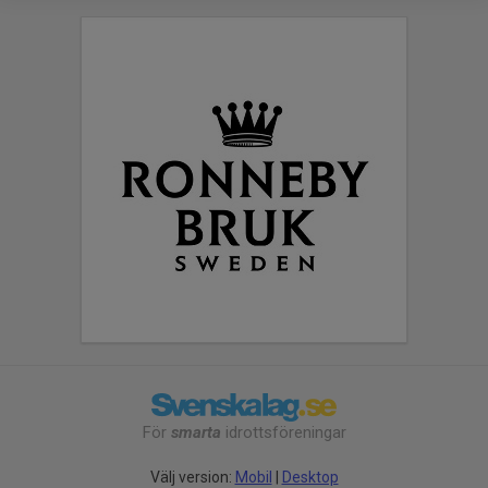
För
smarta
idrottsföreningar
Välj version:
Mobil
|
Desktop