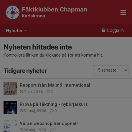
Fäktklubben Chapman
Karlskrona
Logga in
Nyheter
Nyheten hittades inte
Kontrollera länken du klickade på för att komma hit.
Tidigare nyheter
Rapport från Malmö International
7 jun, 20:36
0
Prova på fäktning - nybörjarkurs
31 maj, 09:06
0
Våran webshop har öppnat!
26 maj, 19:23
1