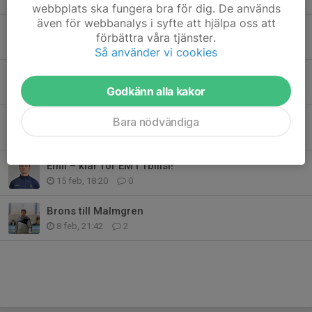
webbplats ska fungera bra för dig. De används
även för webbanalys i syfte att hjälpa oss att
På vift i Ljungby
förbättra våra tjänster.
28 feb, 18:58
0
Så använder vi cookies
Emils första lagtävling i mästerskap
Godkänn alla kakor
22 feb, 12:32
0
Rapport från Kadett EM i Tbilisi
Bara nödvändiga
20 feb, 13:00
0
Emil – klar för EM i Tbilisi!
15 feb, 18:20
0
Brons till Malmgren
8 feb, 21:42
2