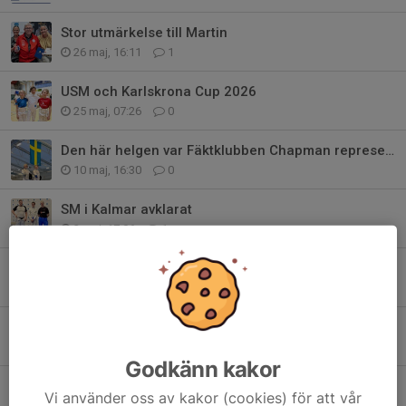
Stor utmärkelse till Martin
26 maj, 16:11
1
USM och Karlskrona Cup 2026
25 maj, 07:26
0
Den här helgen var Fäktklubben Chapman representerad på två håll i Sverige
10 maj, 16:30
0
SM i Kalmar avklarat
2 maj, 17:06
1
Från helgens fäktning på Malmö Open!
12 apr, 17:39
1
FK Chapman glänste i Kalmar
29 mar, 17:30
0
Godkänn kakor
Kallelse årsmöte 2026
Vi använder oss av kakor (cookies) för att vår
3 mar, 09:03
0