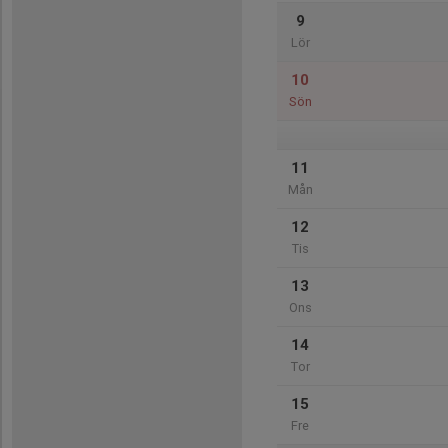
9
Lör
10
Sön
11
Mån
12
Tis
13
Ons
14
Tor
15
Fre