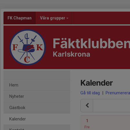
FK Chapman
Våra grupper
Fäktklubbe
Karlskrona
Kalender
Hem
Gå till idag
|
Prenumerer
Nyheter
Gästbok
Kalender
1
Fre