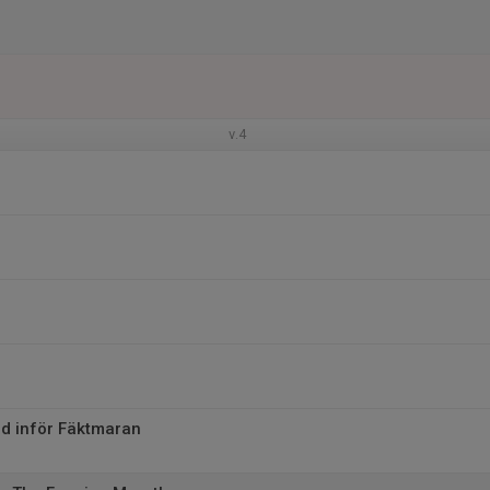
v.4
d inför Fäktmaran