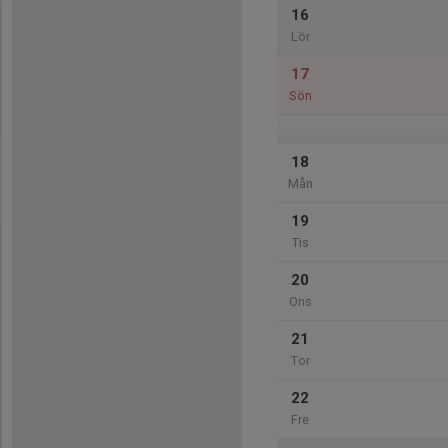
16
Lör
17
Sön
18
Mån
19
Tis
20
Ons
21
Tor
22
Fre