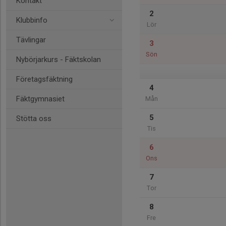
Kontakt
2
Klubbinfo
Lör
Tävlingar
3
Sön
Nybörjarkurs - Fäktskolan
Företagsfäktning
4
Fäktgymnasiet
Mån
5
Stötta oss
Tis
6
Ons
7
Tor
8
Fre