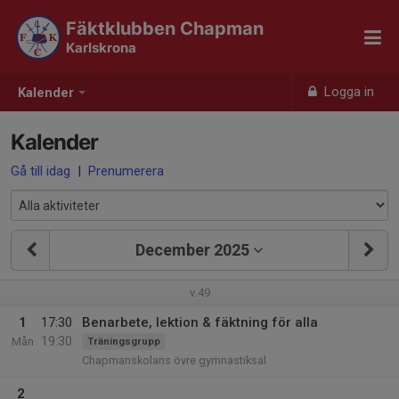
Fäktklubben Chapman
Karlskrona
Logga in
Kalender
Kalender
Gå till idag
|
Prenumerera
December 2025
v.49
1
17:30
Benarbete, lektion & fäktning för alla
19:30
Mån
Träningsgrupp
Chapmanskolans övre gymnastiksal
2