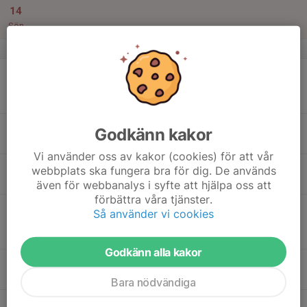
14
Sön
v.51
15
17:30
Benarbete, lektion & fäktning för alla
19:30
Mån
Träningsgrupp
Chapmanskolans övre gymnastiksal
16
Godkänn kakor
Tis
Vi använder oss av kakor (cookies) för att vår
17
17:30
Fäktning U15-senior
Träningsgrupp
webbplats ska fungera bra för dig. De används
19:30
Ons
Chapmanskolans övre gymnastiksal
även för webbanalys i syfte att hjälpa oss att
förbättra våra tjänster.
18
17:30
Benarbete, lektion & fäktning för alla
Så använder vi cookies
19:30
Tor
Träningsgrupp
Chapmanskolans övre gymnastiksal
Godkänn alla kakor
17:30
Träning
Nybörjarkurs/Fäktskolan
19:00
Chapmanskolans övre gymnastiksal
Bara nödvändiga
19