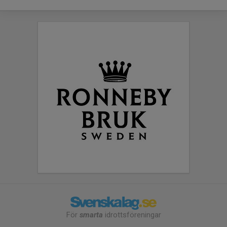
För
smarta
idrottsföreningar