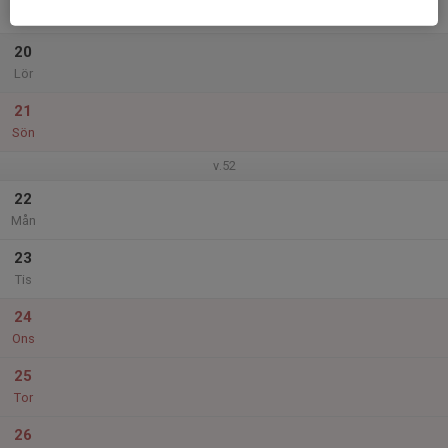
Fre
20
Lör
21
Sön
v.52
22
Mån
23
Tis
24
Ons
25
Tor
26