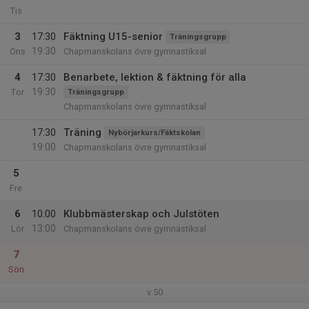
Tis
3
17:30
Fäktning U15-senior
Träningsgrupp
19:30
Ons
Chapmanskolans övre gymnastiksal
4
17:30
Benarbete, lektion & fäktning för alla
19:30
Tor
Träningsgrupp
Chapmanskolans övre gymnastiksal
17:30
Träning
Nybörjarkurs/Fäktskolan
19:00
Chapmanskolans övre gymnastiksal
5
Fre
6
10:00
Klubbmästerskap och Julstöten
13:00
Lör
Chapmanskolans övre gymnastiksal
7
Sön
v.50