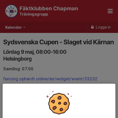
Fäktklubben Chapman
Träningsgrupp
Logga in
Kalender
Sydsvenska Cupen - Slaget vid Kärnan
Lördag 9 maj, 08:00-16:00
Helsingborg
Samling: 07:00
fencing.ophardt.online/en/widget/event/33232