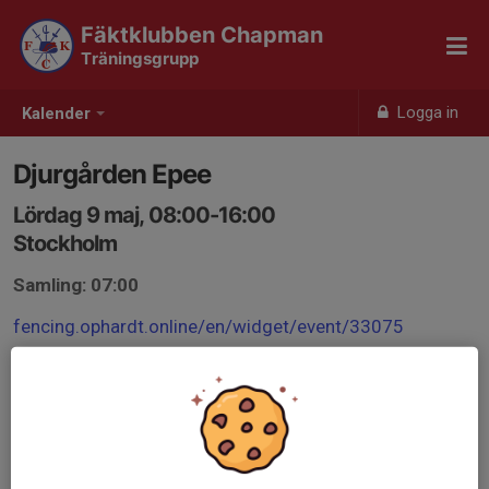
Fäktklubben Chapman
Träningsgrupp
Logga in
Kalender
Djurgården Epee
Lördag 9 maj, 08:00-16:00
Stockholm
Samling: 07:00
fencing.ophardt.online/en/widget/event/33075