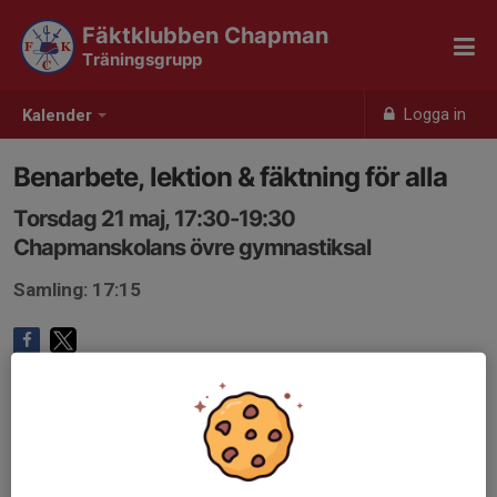
Fäktklubben Chapman
Träningsgrupp
Logga in
Kalender
Benarbete, lektion & fäktning för alla
Torsdag 21 maj, 17:30-19:30
Chapmanskolans övre gymnastiksal
Samling: 17:15