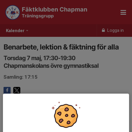
Fäktklubben Chapman
Träningsgrupp
Logga in
Kalender
Benarbete, lektion & fäktning för alla
Torsdag 7 maj, 17:30-19:30
Chapmanskolans övre gymnastiksal
Samling: 17:15