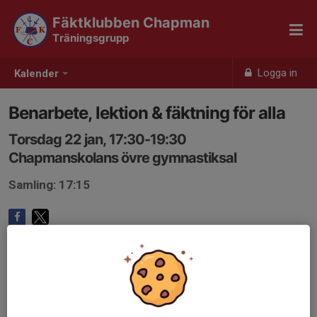
Fäktklubben Chapman
Träningsgrupp
Logga in
Kalender
Benarbete, lektion & fäktning för alla
Torsdag 22 jan, 17:30-19:30
Chapmanskolans övre gymnastiksal
Samling: 17:15