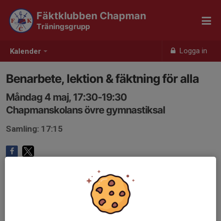
Fäktklubben Chapman
Träningsgrupp
Logga in
Kalender
Benarbete, lektion & fäktning för alla
Måndag 4 maj, 17:30-19:30
Chapmanskolans övre gymnastiksal
Samling: 17:15