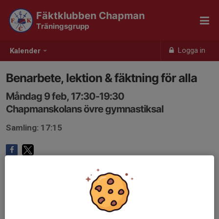
Fäktklubben Chapman
Träningsgrupp
Logga in
Kalender
Benarbete, lektion & fäktning för alla
Måndag 9 feb, 17:30-19:30
Chapmanskolans övre gymnastiksal
Samling: 17:15