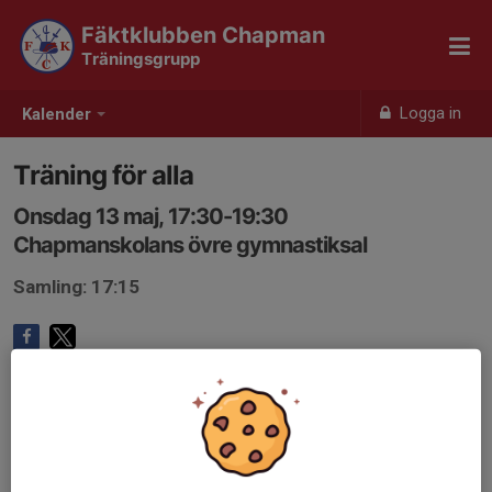
Fäktklubben Chapman
Träningsgrupp
Logga in
Kalender
Träning för alla
Onsdag 13 maj, 17:30-19:30
Chapmanskolans övre gymnastiksal
Samling: 17:15