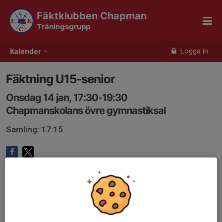
Fäktklubben Chapman
Träningsgrupp
Logga in
Kalender
Fäktning U15-senior
Onsdag 14 jan, 17:30-19:30
Chapmanskolans övre gymnastiksal
Samling: 17:15