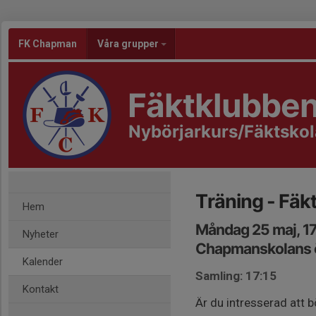
FK Chapman
Våra grupper
Fäktklubbe
Nybörjarkurs/Fäktsko
Träning - Fäk
Hem
Måndag 25 maj, 1
Nyheter
Chapmanskolans ö
Kalender
Samling: 17:15
Kontakt
Är du intresserad att b