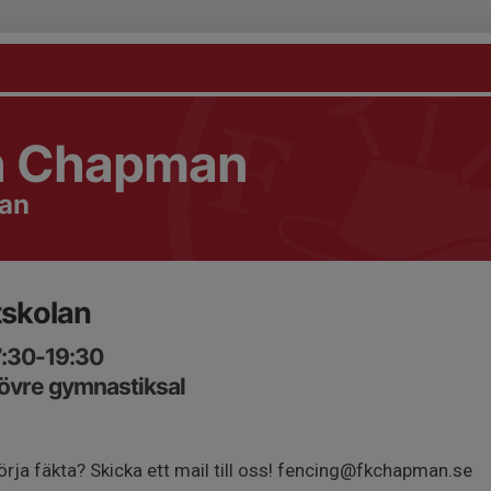
n Chapman
lan
tskolan
7:30-19:30
vre gymnastiksal
örja fäkta? Skicka ett mail till oss! fencing@fkchapman.se